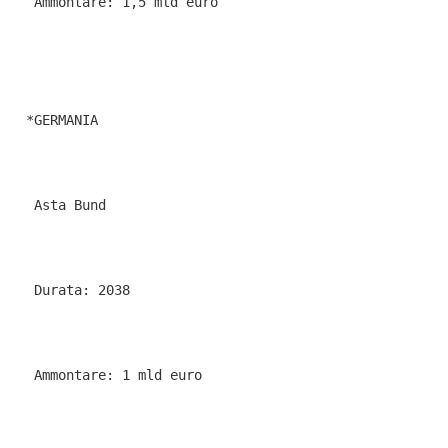
   Ammontare: 1,5 mld euro
  *GERMANIA
   Asta Bund
   Durata: 2038
   Ammontare: 1 mld euro