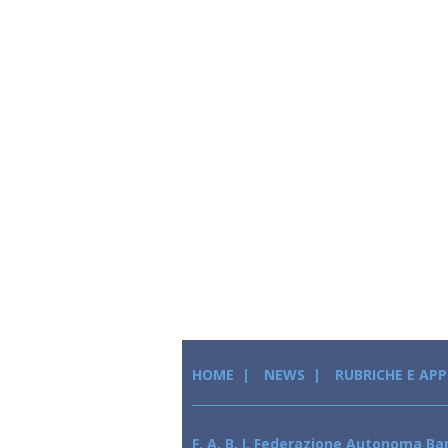
HOME
NEWS
RUBRICHE E AP
F. A. B. I. Federazione Autonoma Ban