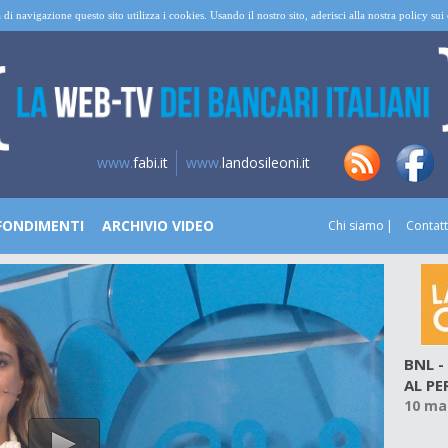
 di navigazione questo sito utilizza i cookies. Usando il nostro sito, aderisci alla nostra policy su
www.
fabi.it
www.
landosileoni.it
FONDIMENTI
ARCHIVIO VIDEO
Chi siamo
Contatt
BNL -
AL P
10 ma