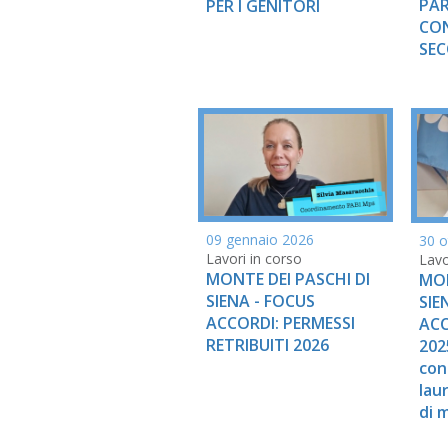
PAR
PER I GENITORI
CO
SEC
09 gennaio 2026
30 o
Lavori in corso
Lavo
MONTE DEI PASCHI DI
MON
SIENA - FOCUS
SIE
ACCORDI: PERMESSI
ACC
RETRIBUITI 2026
2025
con
lau
di 