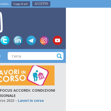
ACCETTO
i cookies.
Leggi di più
i
 FOCUS ACCORDI: CONDIZIONI
ERSONALE
rzo 2023
-
Lavori in corso