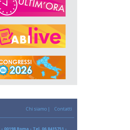
Chi siamo
Contatti
 - 00198 Roma - Tel. 06 8415751 -