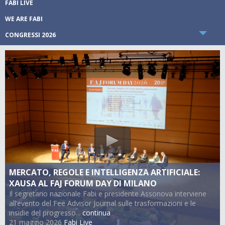
FABI LIVE
WE ARE FABI
CONGRESSI 2026
BEHIND THE LINES
DIETRO LO SPORTELLO
LAVORI IN CORSO
L'ANGOLO DELLA FINANZA
L'AVVOCATO RISPONDE
LA FABI IN AGENDA
FABI 2.0
ON THE ROAD
MERCATO, REGOLE E INTELLIGENZA ARTIFICIALE:
MEMO
XAUSA AL FAJ FORUM DAY DI MILANO
Il segretario nazionale Fabi e presidente Assonova interviene
BANK BANK
all’evento del Fee Advisor Journal sulle trasformazioni e le
BANCHE TERRITORIO
insidie del progresso...
continua
21 maggio 2026
Fabi Live