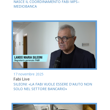
NASCE IL COORDINAMENTO FABI MPS–
MEDIOBANCA
17 novembre 2025
Fabi Live
SILEONI: «LA FABI VUOLE ESSERE D'AIUTO NON
SOLO NEL SETTORE BANCARIO»