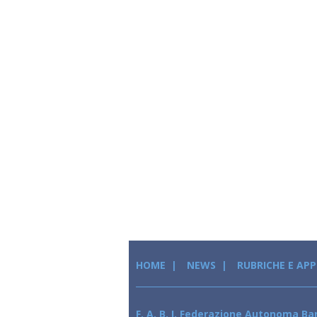
HOME
NEWS
RUBRICHE E AP
F. A. B. I. Federazione Autonoma Ban