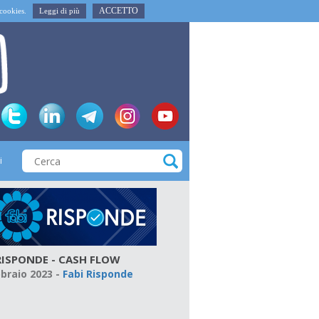
ACCETTO
i cookies.
Leggi di più
i
RISPONDE - CASH FLOW
bbraio 2023
-
Fabi Risponde