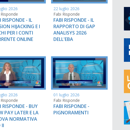
uglio 2026
22 luglio 2026
 Risponde
Fabi Risponde
I RISPONDE - IL
FABI RISPONDE - IL
SION HIJACKING E I
RAPPORTO DI GAP
CHI PER I CONTI
ANALISYS 2026
RENTE ONLINE
DELL'EBA
uglio 2026
01 luglio 2026
 Risponde
Fabi Risponde
I RISPONDE - BUY
FABI RISPONDE -
 PAY LATER E LA
PIGNORAMENTI
OVA NORMATIVA
II