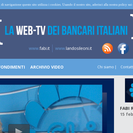
 di navigazione questo sito utilizza i cookies. Usando il nostro sito, aderisci alla nostra policy su
www.
fabi.it
www.
landosileoni.it
FONDIMENTI
ARCHIVIO VIDEO
Chi siamo
Contatt
FABI 
15 fe