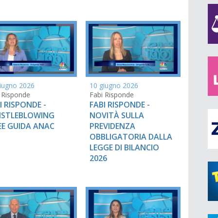
iugno 2026
10 giugno 2026
 Risponde
Fabi Risponde
I RISPONDE -
FABI RISPONDE -
ISTLEBLOWING
NOVITÀ SULLA
EE GUIDA ANAC
PREVIDENZA
OBBLIGATORIA DALLA
LEGGE DI BILANCIO
2026