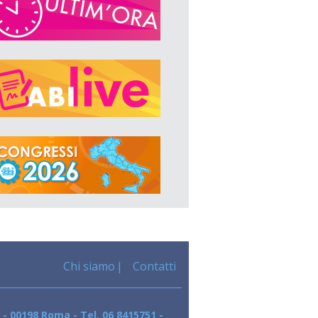
Chi siamo
Contatti
 - 00198 Roma - Tel. 06 8415751 -