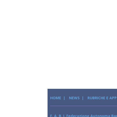
HOME
NEWS
RUBRICHE E AP
F. A. B. I. Federazione Autonoma Ban