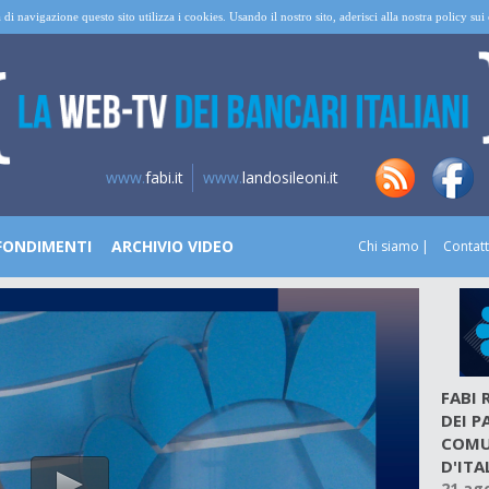
 di navigazione questo sito utilizza i cookies. Usando il nostro sito, aderisci alla nostra policy su
www.
fabi.it
www.
landosileoni.it
FONDIMENTI
ARCHIVIO VIDEO
Chi siamo
Contatt
FABI
DEI 
COMU
D'ITA
21 ag