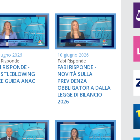
iugno 2026
10 giugno 2026
 Risponde
Fabi Risponde
I RISPONDE -
FABI RISPONDE -
ISTLEBLOWING
NOVITÀ SULLA
EE GUIDA ANAC
PREVIDENZA
OBBLIGATORIA DALLA
LEGGE DI BILANCIO
2026