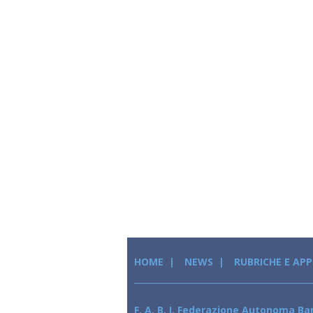
HOME
NEWS
RUBRICHE E AP
F. A. B. I. Federazione Autonoma Ban