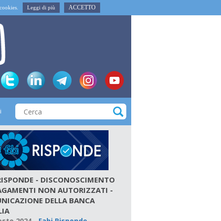
ACCETTO
i cookies.
Leggi di più
i
 RISPONDE - DISCONOSCIMENTO
PAGAMENTI NON AUTORIZZATI -
NICAZIONE DELLA BANCA
LIA
osto 2024
-
Fabi Risponde