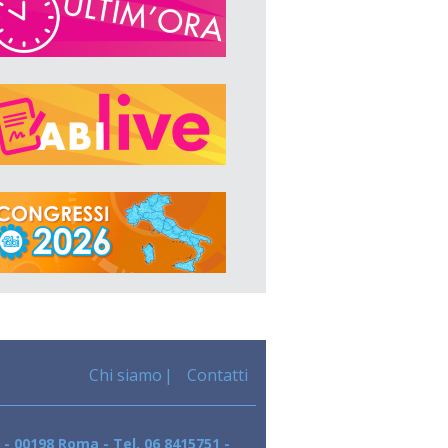
Chi siamo
Contatti
 - 00198 Roma - Tel. 06 8415751 -