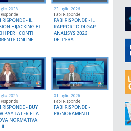
uglio 2026
22 luglio 2026
 Risponde
Fabi Risponde
I RISPONDE - IL
FABI RISPONDE - IL
SION HIJACKING E I
RAPPORTO DI GAP
CHI PER I CONTI
ANALISYS 2026
RENTE ONLINE
DELL'EBA
uglio 2026
01 luglio 2026
 Risponde
Fabi Risponde
I RISPONDE - BUY
FABI RISPONDE -
 PAY LATER E LA
PIGNORAMENTI
OVA NORMATIVA
II