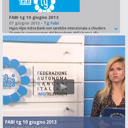
FABI tg 10 giugno 2013
07 giugno 2013
-
Tg Fabi
Hypo Alpe Adria Bank non sarebbe intenzionata a chiudere.
Queste le rassicurazioni del Presidente della banca alla
governatrice del Friuli dopo le pressioni della FABI - La FABI
sostiene la proposta di legge depositata in cassazione dalla
Fiba Cisl per limitare i compensi dei manager bancari -
Unicredit, la FABI pronta alla contrattazione sulle
esternalizzazioni che riguarderanno 309 lavoratori. Il
sindacato incalza 'No al peggioramento delle condizioni
professionali' - Commissariata la Cassa di risparmio di
Ferrara. I commissari rassicurano: banca solida, ma la FABI
resta vigile - Veneto Banca, i sindacati ottengono un premio
di 500 euro anche per i neoassunti – Bcc Serino, i lavoratori
precari da 3 anni stabilizzati grazie alla FABI
FABI tg 10 giugno 2013
07 giugno 2013 Tg Fabi