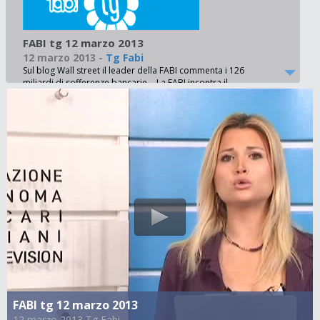
FABI tg 12 marzo 2013
12 marzo 2013
-
Tg Fabi
Sul blog Wall street il leader della FABI commenta i 126
miliardi di sofferenze bancarie - La FABI incontra il
presidente dell’Inps e chiede misure urgenti per i bancari
esodati - Ubis, parte la cessione di Invoice Management. La
FABI: vogliamo garanzie per i 112 dipendenti coinvolti - I
lavoratori Bcc approvano con il 98% dei voti il nuovo
contratto nazionale - Dietrofront di Veneto banca: i
lavoratori riconquistano gli istituti del contratto integrativo
aziendale fino al 2013 - Fusione Antonveneta ed Mps.
Nessun esubero, ma prevista mobilità. La FABI: no a
posizioni intransigenti - Duemila giovani assunti in banca a
tempo indeterminato nel prossimo triennio grazie agli
accordi firmati dalla FABI - Alla maratona solidale che parte
dal Colosseo anche quattro ragazzi tornati a correre grazie
a Prosolidar, ente che gestisce la solidarietà nel settore del
credito
FABI tg 12 marzo 2013
12 marzo 2013 Tg Fabi