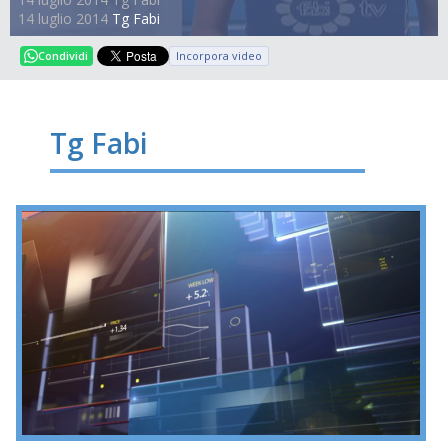
tempi rapidi’. I sindacati esclusi dal tavolo fanno sentire la
14 luglio 2014
Tg Fabi
loro voce
Incorpora video
Condividi
Tg Fabi