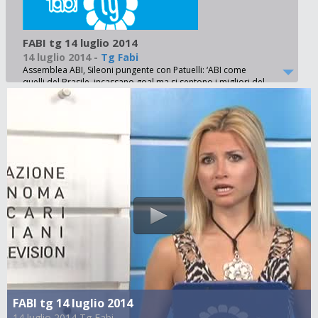
FABI tg 14 luglio 2014
14 luglio 2014
-
Tg Fabi
Assemblea ABI, Sileoni pungente con Patuelli: ‘ABI come
quelli del Brasile, incassano goal ma si sentono i migliori del
mondo’ - Nuovo modello di banca, presentato alla stampa il
documento programmatico che per i sindacati sarà la base
del nuovo contratto nazionale. Ai microfoni di FABItv, il
Segretario Generale Aggiunto Mauro Bossola - Banche verso
lo sportello hi tech. Sileoni su Repubblica: ‘non daremo mai il
nostro consenso a progetti simili. Senza rapporto personale
è finita’ - Unicredit, presentato da Ghizzoni il progetto
‘Open’. Gruppo punta su scomparsa del cassiere, ma la FABI
sottolinea: ‘Problema sono le scelte dei banchieri, non le
mansioni dei dipendenti’ - MPS, primo incontro sindacati-
azienda per gestire la trattativa sul Piano Industriale. La FABI:
‘Disponibili al confronto, ma su alcuni punti non siamo
disponibili a cedere’ - Tercas, arrivano i soldi per il
salvataggio e Caripe viene commissariata. La FABI:
‘Monitoreremo la situazione, restano incertezze e mancanza
di trasparenza’ - Banco di Brescia, premio aziendale per i
lavoratori. La FABI: ‘Riconosciuti gli sforzi fatti dai dipendenti
e ottenuta una somma significativa’ - Banca Marche,
FABI tg 14 luglio 2014
Bankitalia incontra la Regione e avverte: ‘Servono soluzioni in
14 luglio 2014 Tg Fabi