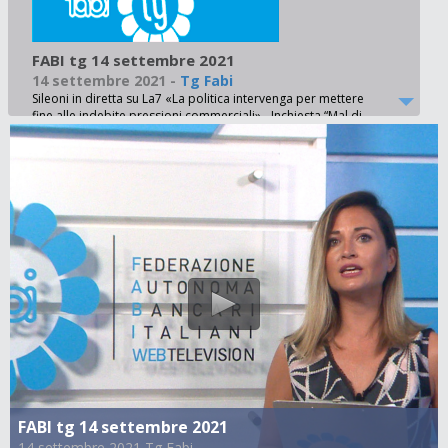
FABI tg 14 settembre 2021
14 settembre 2021
-
Tg Fabi
Sileoni in diretta su La7 «La politica intervenga per mettere
fine alle indebite pressioni commerciali» - Inchiesta “Mal di
budget” su Plus24: 320 volantini sindacali nel dossier FABI -
La Fabi sulla stampa: cambiamento del settore bancario,
fusione Mps/Unicredit e Popolare di Bari - Presto il rinnovo
del contratto nazionale delle Bcc - A Riccione tre giorni di
riunioni per le usa in Deutsche Bank - Banca Sella, i sindacati
chiedono all’azienda di mostrare più attenzione ai lavoratori
- Bnl, presidio dei sindacati davanti ala sede di Milano
FABI tg 14 settembre 2021
14 settembre 2021 Tg Fabi