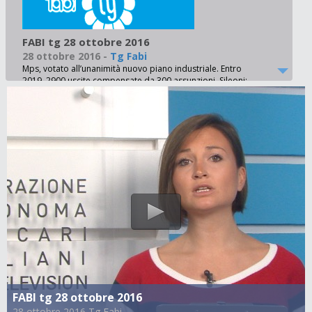
FABI tg 28 ottobre 2016
28 ottobre 2016
-
Tg Fabi
Mps, votato all’unanimità nuovo piano industriale. Entro
2019, 2900 uscite compensate da 300 assunzioni. Sileoni:
‘Siamo fiduciosi nel nuovo corso, ma le uscite restino
volontarie’ - Popolare di Vicenza, Mion parla di 1500 esuberi.
Sindacati sul piede di guerra e lavoratori in piazza. Boscato:
‘Non faremo da apripista per licenziamenti selvaggi’ -
Soppressione Equitalia, decreto governo prevede il
passaggio dei dipendenti al nuovo ente con una selezione.
Sindacati: ‘Grave e inaccettabile’ - Governo sarebbe pronto
a stanziare 600 milioni a sostegno del Fondo esuberi.
Sileoni: ‘Bene così. Non è un regalo alle banche, ma un aiuto
ai lavoratori del credito’ - Fusione con Banco Popolare,
vince il sì all’assemblea dei soci Bpm. Sileoni: ‘Nasce il terzo
gruppo bancario che valorizza l’istituto e lo mette al riparo
da acquisizioni selvagge. Ora management punti sulla
stabilità’ - BCC Canosa, licenziati quattro sindacalisti.
Bertinotti: ‘Provvedimento gravissimo che danneggerà in
primis i lavoratori. Pronti a scendere in piazza’ - Inauguratala
nuova sede modenese del sindacato. Sileoni: ‘Continuiamo
così. Attivi sul territorio, presenti, consapevoli e agguerriti’ -
FABI tg 28 ottobre 2016
Dicono di noi, dalla Popolare di Vicenza al nuovo piano
28 ottobre 2016 Tg Fabi