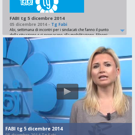
FABI tg 5 dicembre 2014
05 dicembre 2014
-
Tg Fabi
Abi, settimana di incontri per i sindacati che fanno il punto
della situazione e si preparano alla mobilitazione. Sileoni:
‘Allarme blocco scatti e Tfr’ - Federveneta ha disdettato il
contratto regionale. Sindacati e lavoratori in piazza a
Padova per difendere i propri diritti. FABI: ‘Pericoloso
precedente in vista del rinnovo nazionale’ - Creval, i
sindacati portano a casa 60 nuove assunzioni entro il 2015 e
altre 30 nel 2016 se si raggiungerà il numero delle uscite
previste - Contratto nazionale, disdetta integrativo Bcc
venete e accordo in Creval sotto i riflettori della stampa
FABI tg 5 dicembre 2014
05 dicembre 2014 Tg Fabi