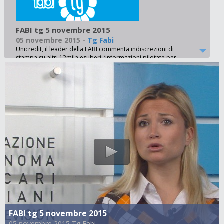
FABI tg 5 novembre 2015
05 novembre 2015
-
Tg Fabi
Unicredit, il leader della FABI commenta indiscrezioni di
stampa su altri 12mila esuberi: ‘informazioni pilotate per
nascondere problemi di governance. Non andremo oltre i
prepensionamenti volontari’ - Popolare di Vicenza, primo
incontro azienda sindacati sulle ricadute del piano
industriale 2015-20. Xausa: ‘300 esuberi inaccettabili.
Eventuali uscite solo su base volontaria e incentivata’ -
Credito Valtellinese, firmato accordo sul premio aziendale:
2mila euro in più nelle buste paga dei dipendenti - Bcc, attivi
unitari dei quadri sindacali. La FABI: senza esitazioni verso
un contratto che salvaguardi tutti i lavoratori e le lavoratrici -
Coordinamento FABI UBI, presente il Segretario Generale:
‘pronti a gestire gli scenari futuri’ - Uni Finance, la FABI al 4°
Congresso mondiale. In preparazione un’alleanza tra
sindacati dell’area mediterranea su temi comuni - Hypo
Bank, il sindacato chiede l’intervento dell’ambasciatore
d’Austria per salvare i 300 lavoratori interessati - Dicono di
noi, questa settimana ampio spazio alle dichiarazioni della
FABI sugli esuberi di Unicredit, Popolare Vicenza e Creval
FABI tg 5 novembre 2015
05 novembre 2015 Tg Fabi