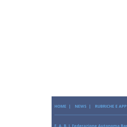
HOME
NEWS
RUBRICHE E AP
F. A. B. I. Federazione Autonoma Ban