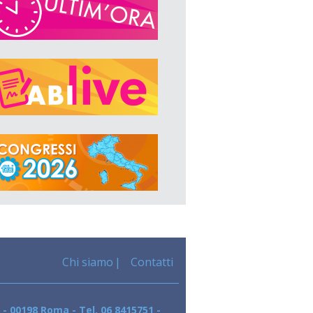
Chi siamo
Contatti
 - 00198 Roma - Tel. 06 8415751 -