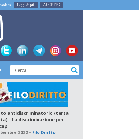
ACCETTO
i cookies.
Leggi di più
i
itto antidiscriminatorio (terza
ta) - La discriminazione per
cap
ttembre 2022
-
Filo Diritto