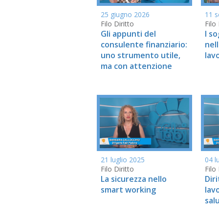
25 giugno 2026
11 s
Filo Diritto
Filo 
Gli appunti del
I s
consulente finanziario:
nel
uno strumento utile,
lav
ma con attenzione
21 luglio 2025
04 l
Filo Diritto
Filo 
La sicurezza nello
Diri
smart working
lav
sal