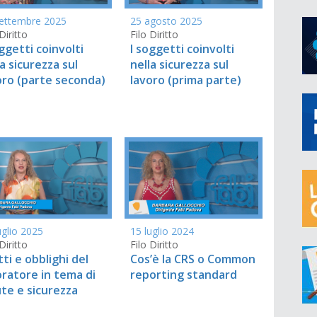
ettembre 2025
25 agosto 2025
Diritto
Filo Diritto
oggetti coinvolti
I soggetti coinvolti
la sicurezza sul
nella sicurezza sul
oro (parte seconda)
lavoro (prima parte)
uglio 2025
15 luglio 2024
Diritto
Filo Diritto
tti e obblighi del
Cos’è la CRS o Common
oratore in tema di
reporting standard
ute e sicurezza