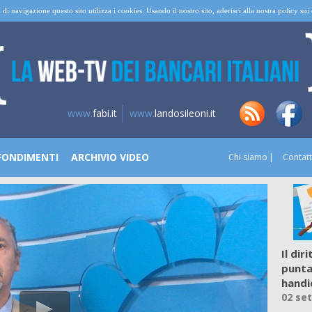
 di navigazione questo sito utilizza i cookies. Usando il nostro sito, aderisci alla nostra policy su
www.
fabi.it
www.
landosileoni.it
FONDIMENTI
ARCHIVIO VIDEO
Chi siamo
Contatt
Il dir
punta
handi
02 se