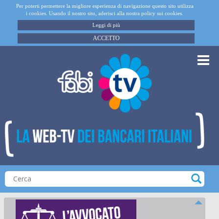
Per poterti permettere la migliore esperienza di navigazione questo sito utilizza
i cookies. Usando il nostro sito, aderisci alla nostra policy sui cookies.
Leggi di più
ACCETTO