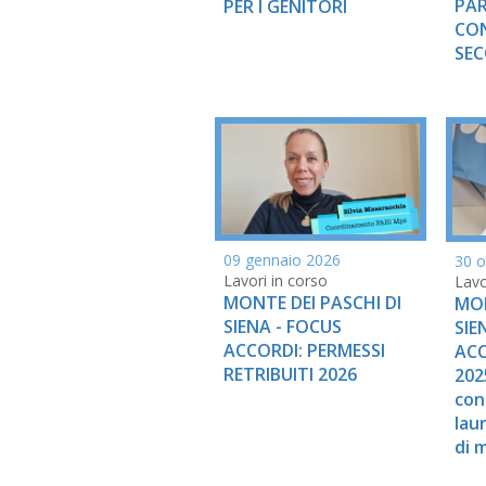
PAR
PER I GENITORI
CO
SEC
09 gennaio 2026
30 o
Lavori in corso
Lavo
MONTE DEI PASCHI DI
MON
SIENA - FOCUS
SIE
ACCORDI: PERMESSI
ACC
RETRIBUITI 2026
2025
con
lau
di 