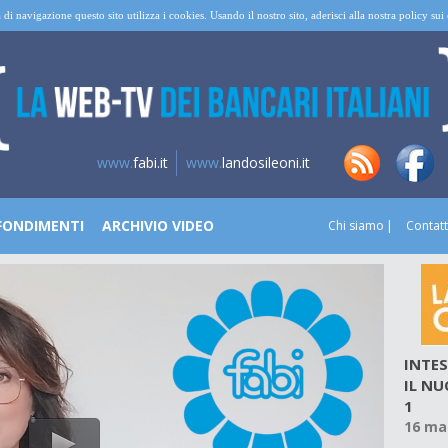
 di navigazione questo sito utilizza i cookies. Usando il nostro sito, aderisci alla nostra policy su
www.
fabi.it
www.
landosileoni.it
FONDIMENTI
ARCHIVIO VIDEO
Chi siamo
Contatt
INTES
IL NU
1
16 ma