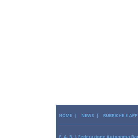
HOME
NEWS
RUBRICHE E AP
F. A. B. I. Federazione Autonoma Ban