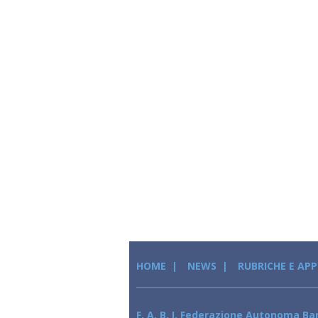
HOME
NEWS
RUBRICHE E AP
F. A. B. I. Federazione Autonoma Ban