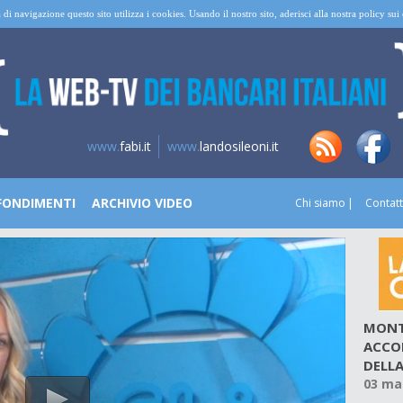
 di navigazione questo sito utilizza i cookies. Usando il nostro sito, aderisci alla nostra policy su
www.
fabi.it
www.
landosileoni.it
FONDIMENTI
ARCHIVIO VIDEO
Chi siamo
Contatt
MONTE
ACCOR
DELLA
03 ma