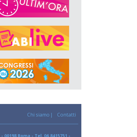
Chi siamo
Contatti
 - 00198 Roma - Tel. 06 8415751 -