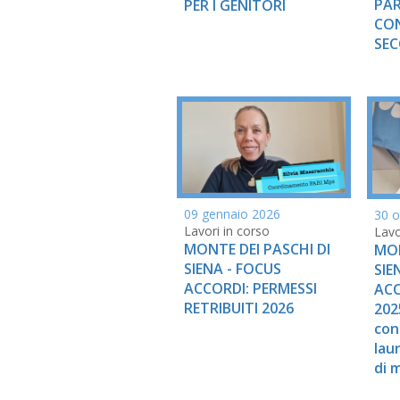
PAR
PER I GENITORI
CO
SEC
09 gennaio 2026
30 o
Lavori in corso
Lavo
MONTE DEI PASCHI DI
MON
SIENA - FOCUS
SIE
ACCORDI: PERMESSI
ACC
RETRIBUITI 2026
2025
con
lau
di 