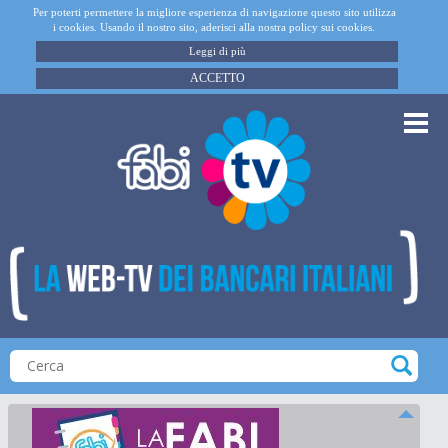
Per poterti permettere la migliore esperienza di navigazione questo sito utilizza
i cookies. Usando il nostro sito, aderisci alla nostra policy sui cookies.
Leggi di più
ACCETTO