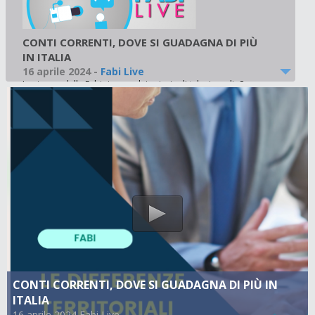
CONTI CORRENTI, DOVE SI GUADAGNA DI PIÙ
IN ITALIA
16 aprile 2024
-
Fabi Live
La ricerca della Fabi ripresa dai principali telegiornali. Con
5.000 euro sul conto corrente in banca si guadagnano 18,2
euro l’anno a Trento e Bolzano, 15 euro a Firenze, 13 euro a
Roma, 11 euro a Milano e Perugia
CONTI CORRENTI, DOVE SI GUADAGNA DI PIÙ IN
ITALIA
16 aprile 2024 Fabi Live