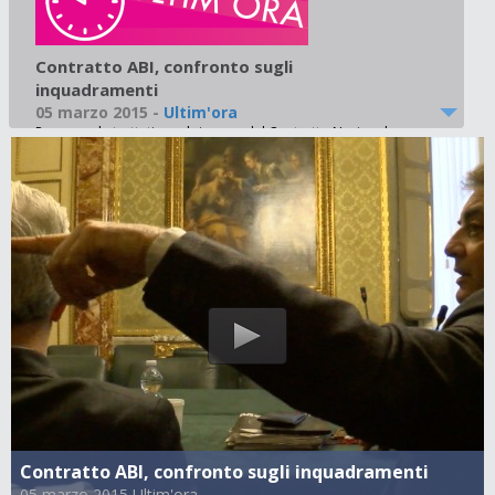
Contratto ABI, confronto sugli
inquadramenti
05 marzo 2015
-
Ultim'ora
Prosegue la trattativa sul rinnovo del Contratto Nazionale.
Sileoni: “L’esecutivo ABI frena su tutto. È iniziata la campagna
elettorale per il dopo Patuelli". Posizioni distanti anche sugli
inquadramenti: prima che il rinnovo contrattuale, ABI ha
come principale obiettivo l’interruzione della crescita
dinamica del costo del lavoro. Inconcepibile per la FABI che
chiede ai banchieri un atto di trasparenza: rendere
pubbliche le retribuzioni dei 35 componenti del Comitato
Esecutivo dell’ABI.
Contratto ABI, confronto sugli inquadramenti
05 marzo 2015 Ultim'ora