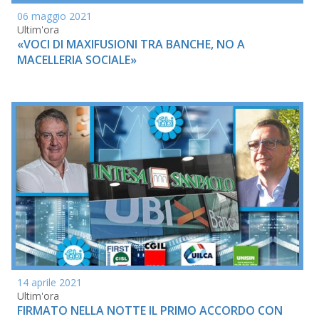
06 maggio 2021
Ultim'ora
«VOCI DI MAXIFUSIONI TRA BANCHE, NO A
MACELLERIA SOCIALE»
14 aprile 2021
Ultim'ora
FIRMATO NELLA NOTTE IL PRIMO ACCORDO CON