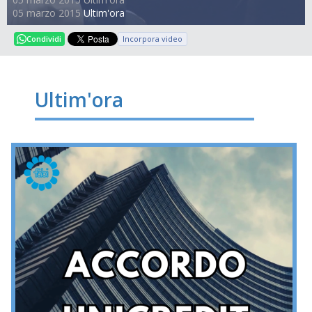
05 marzo 2015
Ultim'ora
Incorpora video
Condividi
Ultim'ora