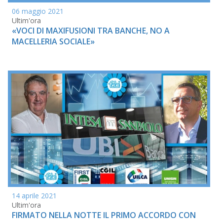
06 maggio 2021
Ultim'ora
«VOCI DI MAXIFUSIONI TRA BANCHE, NO A
MACELLERIA SOCIALE»
14 aprile 2021
Ultim'ora
FIRMATO NELLA NOTTE IL PRIMO ACCORDO CON