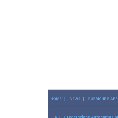
HOME
NEWS
RUBRICHE E AP
F. A. B. I. Federazione Autonoma Ban