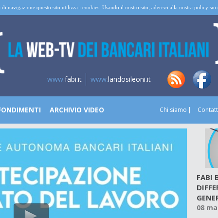
 di navigazione questo sito utilizza i cookies. Usando il nostro sito, aderisci alla nostra policy su
www.
fabi.it
www.
landosileoni.it
FONDIMENTI
ARCHIVIO VIDEO
Chi siamo
Contatt
FABI
DIFFE
GENE
08 ma