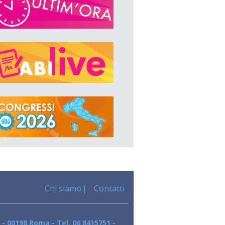
Chi siamo
Contatti
 - 00198 Roma - Tel. 06 8415751 -