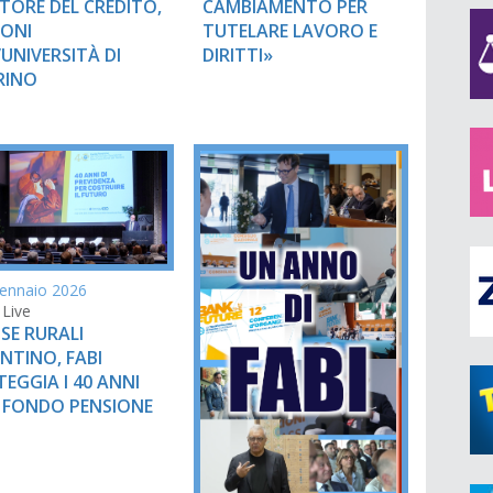
TORE DEL CREDITO,
CAMBIAMENTO PER
EONI
TUTELARE LAVORO E
’UNIVERSITÀ DI
DIRITTI»
RINO
ennaio 2026
 Live
SE RURALI
NTINO, FABI
TEGGIA I 40 ANNI
 FONDO PENSIONE