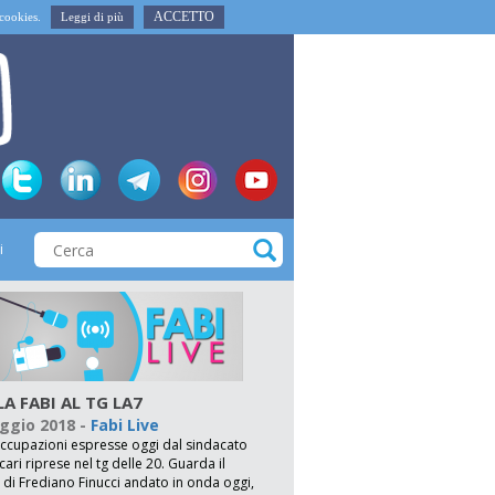
ACCETTO
i cookies.
Leggi di più
i
LA FABI AL TG LA7
ggio 2018
-
Fabi Live
ccupazioni espresse oggi dal sindacato
ari riprese nel tg delle 20. Guarda il
o di Frediano Finucci andato in onda oggi,