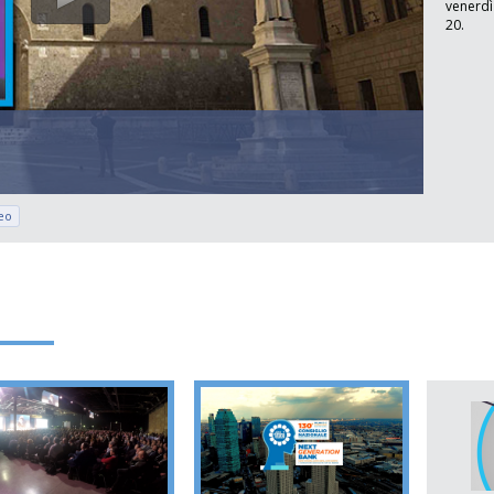
venerdì
20.
eo