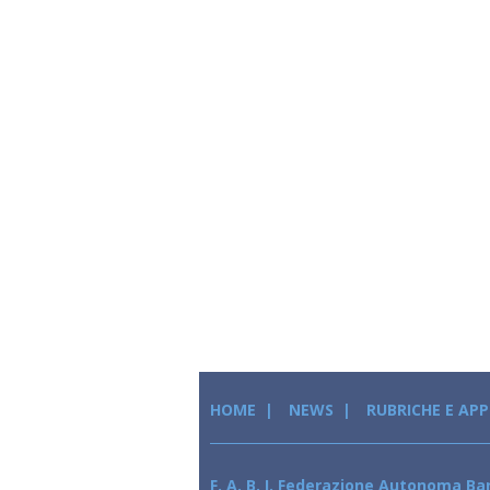
HOME
NEWS
RUBRICHE E AP
F. A. B. I. Federazione Autonoma Ban