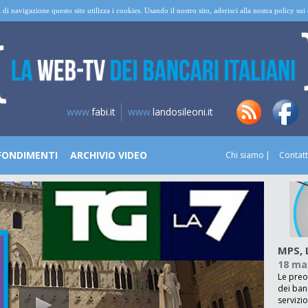
 di navigazione questo sito utilizza i cookies. Usando il nostro sito, aderisci alla nostra policy su
www.
fabi.it
www.
landosileoni.it
FONDIMENTI
ARCHIVIO VIDEO
Chi siamo
Contatt
MPS, 
18 ma
Le preo
dei banc
servizi