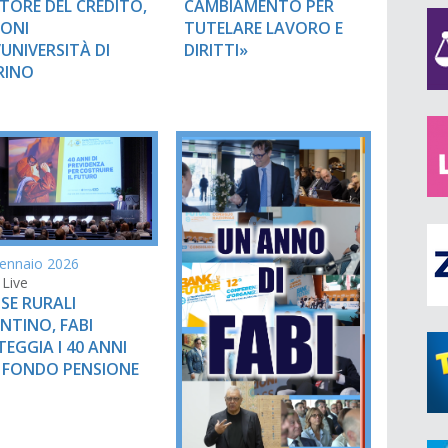
TORE DEL CREDITO,
CAMBIAMENTO PER
EONI
TUTELARE LAVORO E
’UNIVERSITÀ DI
DIRITTI»
RINO
ennaio 2026
 Live
SE RURALI
NTINO, FABI
TEGGIA I 40 ANNI
 FONDO PENSIONE