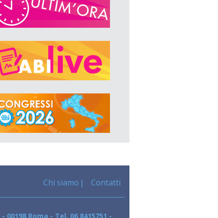
Chi siamo
Contatti
 - 00198 Roma - Tel. 06 8415751 -