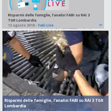
Risparmi delle famiglie, l’analisi FABI su RAI 3
TGR Lombardia
12 agosto 2018
-
Fabi Live
In un ampio servizio andato in onda su RAI 3 TGR Lombardia
l’ 11 agosto 2018 alle 19.30 i dati elaborati dalla FABI sulla
ricchezza del nostro Paese con l’intervista al Segretario
Nazionale della FABI Giuseppe Milazzo. Guarda il servizio
Risparmi delle famiglie, l’analisi FABI su RAI 3 TGR
Lombardia
12 agosto 2018 Fabi Live