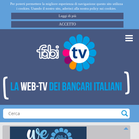
Per poterti permettere la migliore esperienza di navigazione questo sito utilizza
i cookies. Usando il nostro sito, aderisci alla nostra policy sui cookies.
Leggi di più
ACCETTO