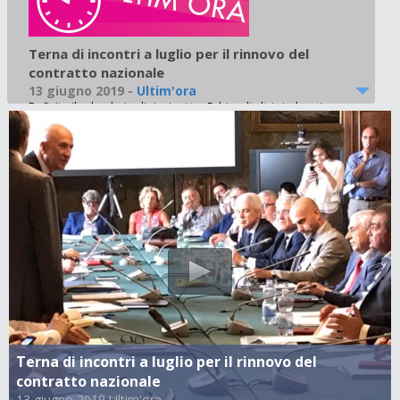
Terna di incontri a luglio per il rinnovo del
contratto nazionale
13 giugno 2019
-
Ultim'ora
Definito il calendario di riunioni tra Fabi e gli altri sindacati
con Abi per rinnovare il Ccnl. Sileoni: “Importante la
presenza di Patuelli”.
Terna di incontri a luglio per il rinnovo del
contratto nazionale
13 giugno 2019 Ultim'ora