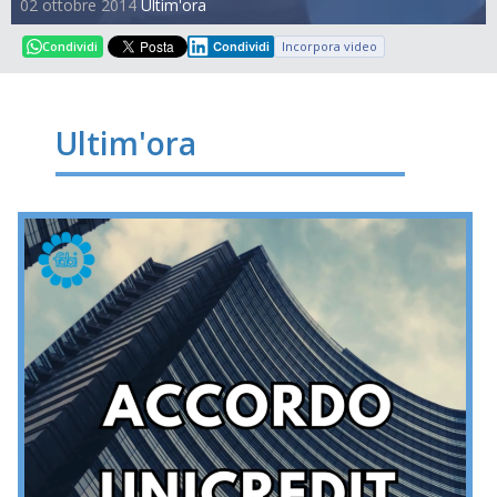
02 ottobre 2014
Ultim'ora
Incorpora video
Condividi
Condividi
Ultim'ora