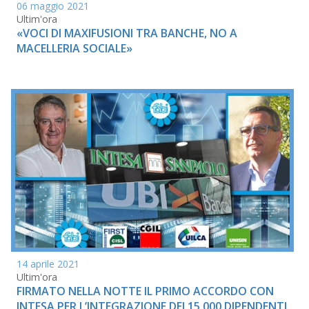
06 maggio 2021
Ultim'ora
«VOCI DI MAXIFUSIONI TRA BANCHE, NO A
MACELLERIA SOCIALE»
14 aprile 2021
Ultim'ora
FIRMATO NELLA NOTTE IL PRIMO ACCORDO CON
INTESA PER L’INTEGRAZIONE DEI 15.000 DIPENDENTI