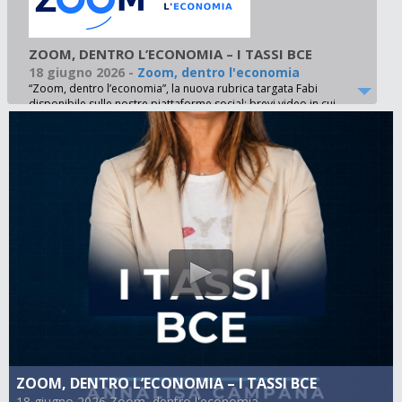
ZOOM, DENTRO L’ECONOMIA – I TASSI BCE
18 giugno 2026
-
Zoom, dentro l'economia
“Zoom, dentro l’economia”, la nuova rubrica targata Fabi
disponibile sulle nostre piattaforme social: brevi video in cui
Annalisa Campana spiega, con linguaggio semplice e
divulgativo, i principali argomenti della settimana. In questa
puntata si parla dei tassi BCE: perché sono così importanti,
come influenzano le scelte di famiglie e imprese, quali effetti
hanno su inflazione, mutui e crescita economica e perché
incidono direttamente sulla nostra vita quotidiana.
ZOOM, DENTRO L’ECONOMIA – I TASSI BCE
18 giugno 2026 Zoom, dentro l'economia