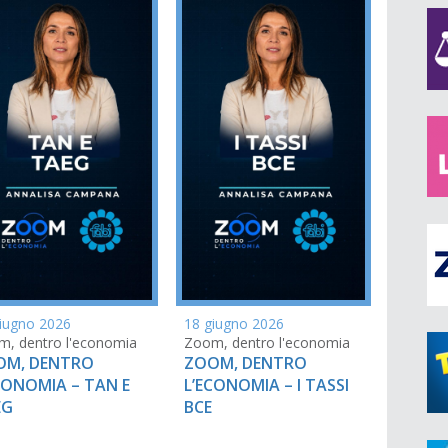
iugno 2026
18 giugno 2026
, dentro l'economia
Zoom, dentro l'economia
OM, DENTRO
ZOOM, DENTRO
CONOMIA – TAN E
L’ECONOMIA – I TASSI
EG
BCE