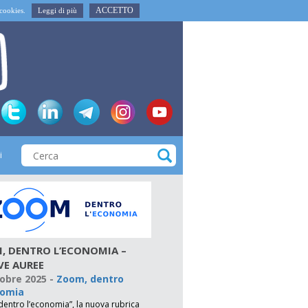
ACCETTO
i cookies.
Leggi di più
i
, DENTRO L’ECONOMIA –
VE AUREE
tobre 2025
-
Zoom, dentro
nomia
entro l’economia”, la nuova rubrica