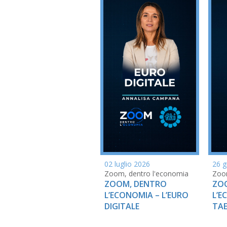
02 luglio 2026
26 g
Zoom, dentro l'economia
Zoom
ZOOM, DENTRO
ZO
L’ECONOMIA – L’EURO
L’E
DIGITALE
TA