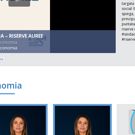
targata
social:
spiega,
princip
puntata 
riserve 
#sinda
 – RISERVE AUREE
#riserv
'economia
economia
eo
nomia