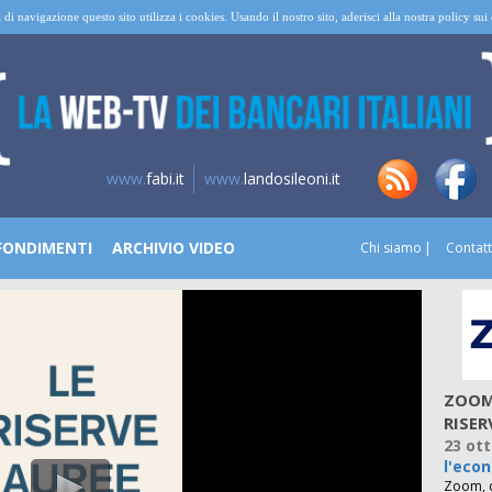
 di navigazione questo sito utilizza i cookies. Usando il nostro sito, aderisci alla nostra policy su
www.
fabi.it
www.
landosileoni.it
FONDIMENTI
ARCHIVIO VIDEO
Chi siamo
Contatt
ZOOM
RISER
23 ot
l'eco
Zoom, d