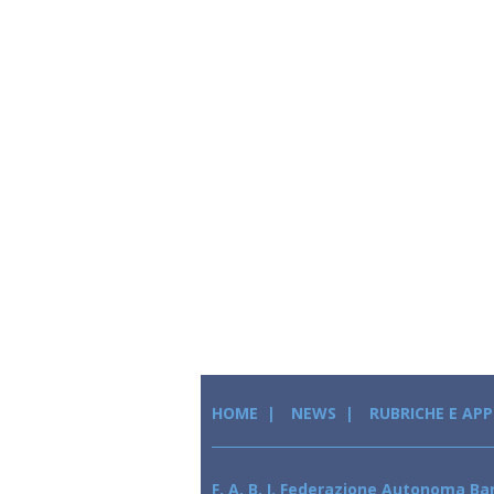
HOME
NEWS
RUBRICHE E AP
F. A. B. I. Federazione Autonoma Ban