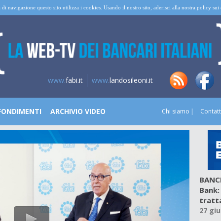
 di navigazione questo sito utilizza i cookies. Usando il nostro sito, aderisci alla nostra policy su
www.
fabi.it
www.
landosileoni.it
FONDIMENTI
ARCHIVIO VIDEO
Chi siamo
Contatt
BANCH
Bank:
tratt
27 gi