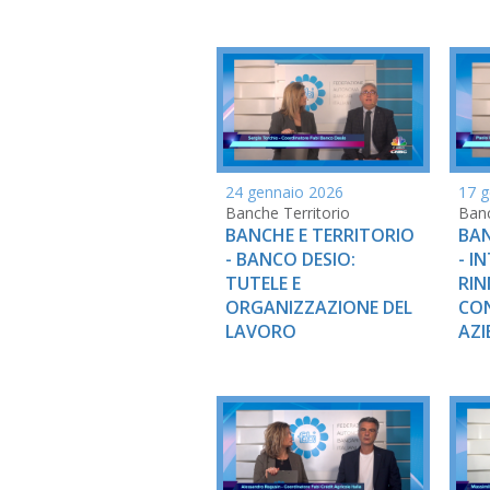
24 gennaio 2026
17 g
Banche Territorio
Banc
BANCHE E TERRITORIO
BAN
- BANCO DESIO:
- I
TUTELE E
RIN
ORGANIZZAZIONE DEL
CO
LAVORO
AZI