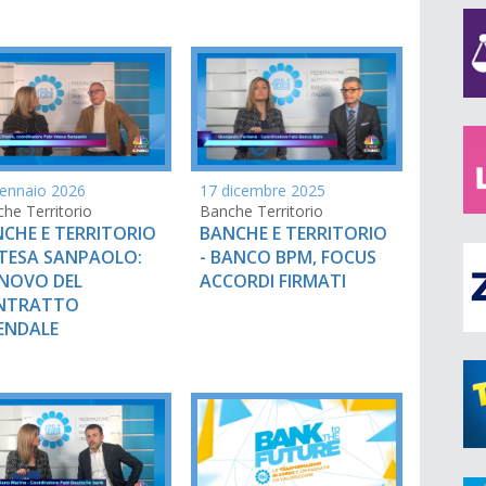
ennaio 2026
17 dicembre 2025
he Territorio
Banche Territorio
CHE E TERRITORIO
BANCHE E TERRITORIO
NTESA SANPAOLO:
- BANCO BPM, FOCUS
NOVO DEL
ACCORDI FIRMATI
NTRATTO
ENDALE