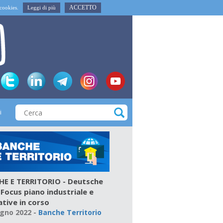
ACCETTO
i cookies.
Leggi di più
i
E E TERRITORIO - Deutsche
 Focus piano industriale e
ative in corso
ugno 2022
-
Banche Territorio