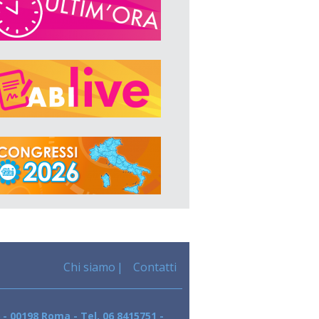
Chi siamo
Contatti
 - 00198 Roma - Tel. 06 8415751 -