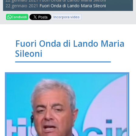
22 gennaio 2021
Fuori Onda di Lando Maria Sileoni
Incorpora video
Condividi
Fuori Onda di Lando Maria
Sileoni