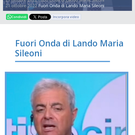
21 ottobre 2022
Fuori Onda di Lando Maria Sileoni
Incorpora video
Condividi
Fuori Onda di Lando Maria
Sileoni