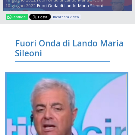
10 giugno 2022
Fuori Onda di Lando Maria Sileoni
Incorpora video
Condividi
Fuori Onda di Lando Maria
Sileoni