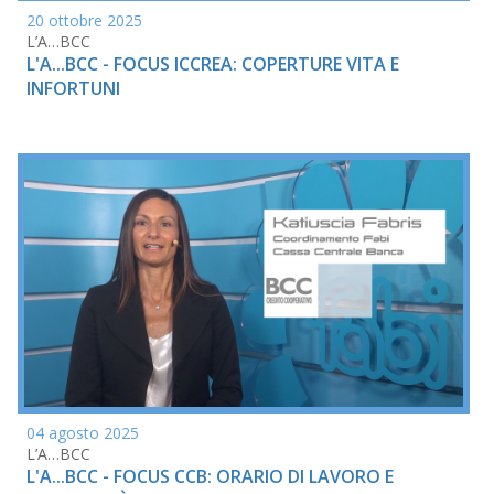
20 ottobre 2025
L’A…BCC
L'A...BCC - FOCUS ICCREA: COPERTURE VITA E
INFORTUNI
04 agosto 2025
L’A…BCC
L'A...BCC - FOCUS CCB: ORARIO DI LAVORO E