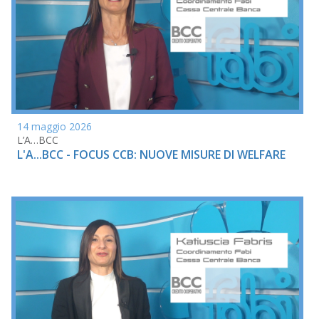
14 maggio 2026
L’A…BCC
L'A...BCC - FOCUS CCB: NUOVE MISURE DI WELFARE