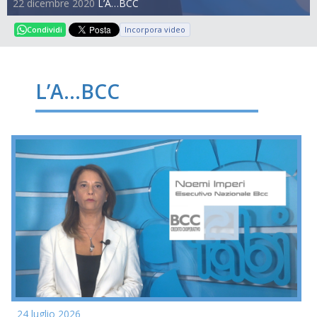
22 dicembre 2020
L’A…BCC
Incorpora video
Condividi
L’A…BCC
24 luglio 2026