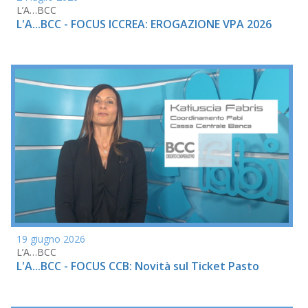
L’A…BCC
L'A...BCC - FOCUS ICCREA: EROGAZIONE VPA 2026
19 giugno 2026
L’A…BCC
L'A...BCC - FOCUS CCB: Novità sul Ticket Pasto