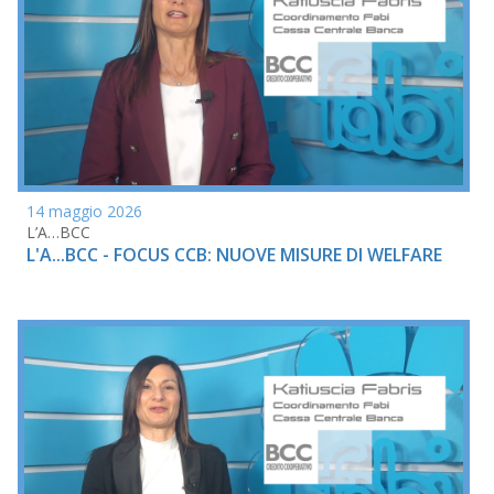
14 maggio 2026
L’A…BCC
L'A...BCC - FOCUS CCB: NUOVE MISURE DI WELFARE