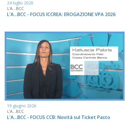
24 luglio 2026
L’A…BCC
L'A...BCC - FOCUS ICCREA: EROGAZIONE VPA 2026
19 giugno 2026
L’A…BCC
L'A...BCC - FOCUS CCB: Novità sul Ticket Pasto