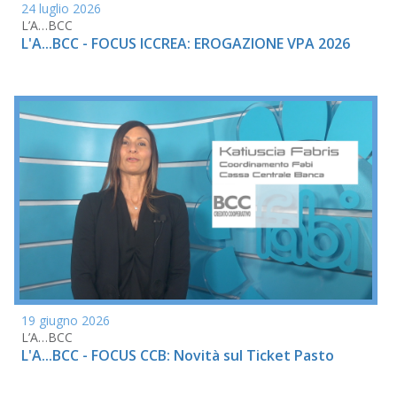
24 luglio 2026
L’A…BCC
L'A...BCC - FOCUS ICCREA: EROGAZIONE VPA 2026
19 giugno 2026
L’A…BCC
L'A...BCC - FOCUS CCB: Novità sul Ticket Pasto