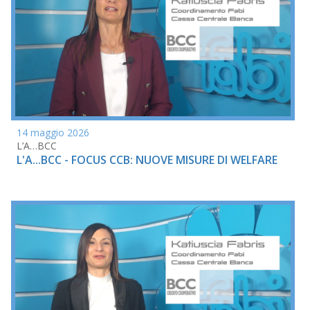
14 maggio 2026
L’A…BCC
L'A...BCC - FOCUS CCB: NUOVE MISURE DI WELFARE