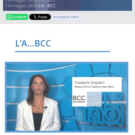
14 maggio 2026
L’A…BCC
Incorpora video
Condividi
L’A…BCC