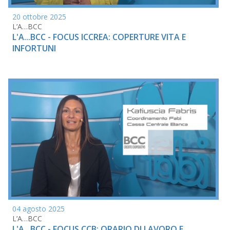
20 ottobre 2025
L’A…BCC
L'A...BCC - FOCUS ICCREA: COPERTURE VITA E
INFORTUNI
04 agosto 2025
L’A…BCC
L'A...BCC - FOCUS CCB: ORARIO DI LAVORO E