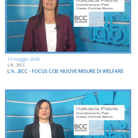
14 maggio 2026
L’A…BCC
L'A...BCC - FOCUS CCB: NUOVE MISURE DI WELFARE