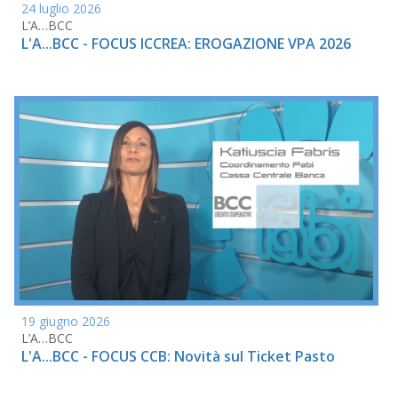
24 luglio 2026
L’A…BCC
L'A...BCC - FOCUS ICCREA: EROGAZIONE VPA 2026
19 giugno 2026
L’A…BCC
L'A...BCC - FOCUS CCB: Novità sul Ticket Pasto