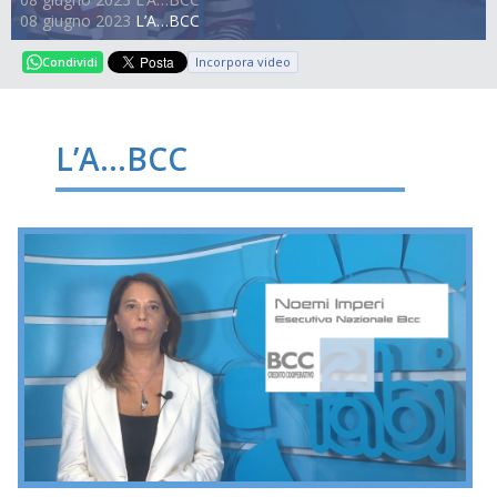
08 giugno 2023
L’A…BCC
Incorpora video
Condividi
L’A…BCC