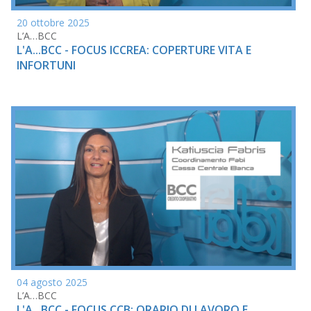
20 ottobre 2025
L’A…BCC
L'A...BCC - FOCUS ICCREA: COPERTURE VITA E
INFORTUNI
04 agosto 2025
L’A…BCC
L'A...BCC - FOCUS CCB: ORARIO DI LAVORO E