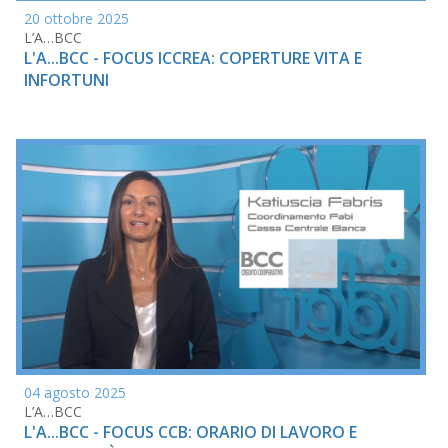
20 ottobre 2025
L’A…BCC
L'A...BCC - FOCUS ICCREA: COPERTURE VITA E
INFORTUNI
04 agosto 2025
L’A…BCC
L'A...BCC - FOCUS CCB: ORARIO DI LAVORO E