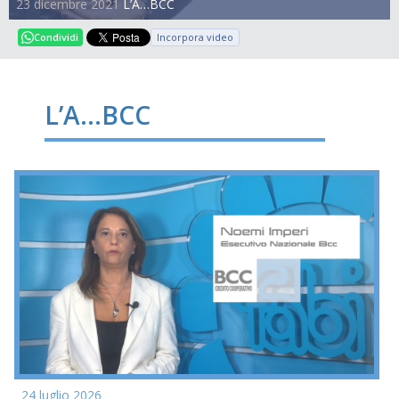
23 dicembre 2021
L’A…BCC
Incorpora video
Condividi
L’A…BCC
24 luglio 2026