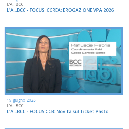
L’A…BCC
L'A...BCC - FOCUS ICCREA: EROGAZIONE VPA 2026
19 giugno 2026
L’A…BCC
L'A...BCC - FOCUS CCB: Novità sul Ticket Pasto