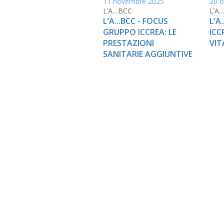
11 novembre 2025
20 o
L’A…BCC
L’A
L'A...BCC - FOCUS
L'A
GRUPPO ICCREA: LE
ICC
PRESTAZIONI
VIT
SANITARIE AGGIUNTIVE