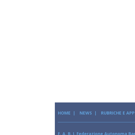
HOME
NEWS
RUBRICHE E AP
F. A. B. I. Federazione Autonoma Ban