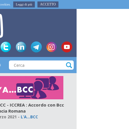
ACCETTO
i cookies.
Leggi di più
i
.BCC - ICCREA : Accordo con Bcc
ncia Romana
rzo 2021
-
L’A…BCC