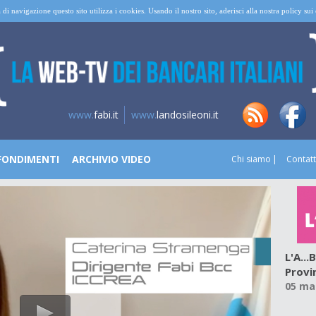
 di navigazione questo sito utilizza i cookies. Usando il nostro sito, aderisci alla nostra policy su
www.
fabi.it
www.
landosileoni.it
FONDIMENTI
ARCHIVIO VIDEO
Chi siamo
Contatt
L'A..
Provi
05 ma