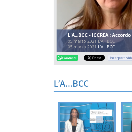
L'A...BCC - ICCREA : Accord
05 marzo 2021 L’A…BCC
05 marzo 2021
L’A…BCC
Incorpora vid
Condividi
L’A…BCC