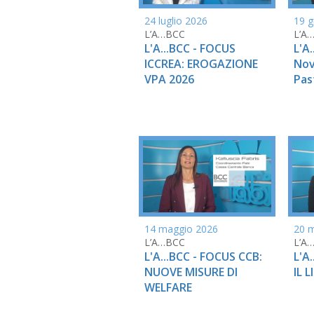
24 luglio 2026
19 g
L’A…BCC
L’A
L'A...BCC - FOCUS
L'A
ICCREA: EROGAZIONE
Nov
VPA 2026
Pas
14 maggio 2026
20 
L’A…BCC
L’A
L'A...BCC - FOCUS CCB:
L'A
NUOVE MISURE DI
IL 
WELFARE