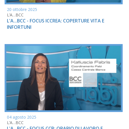
20 ottobre 2025
L’A…BCC
L'A...BCC - FOCUS ICCREA: COPERTURE VITA E
INFORTUNI
04 agosto 2025
L’A…BCC
L'A...BCC - FOCUS CCB: ORARIO DI LAVORO E