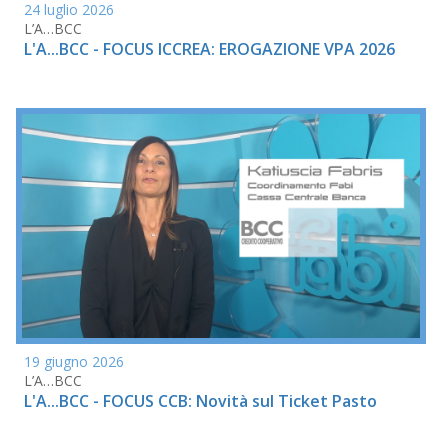
24 luglio 2026
L’A…BCC
L'A...BCC - FOCUS ICCREA: EROGAZIONE VPA 2026
19 giugno 2026
L’A…BCC
L'A...BCC - FOCUS CCB: Novità sul Ticket Pasto