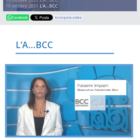
19 ottobre 2021
L’A…BCC
Incorpora video
Condividi
L’A…BCC