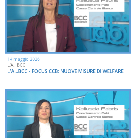
14 maggio 2026
L’A…BCC
L'A...BCC - FOCUS CCB: NUOVE MISURE DI WELFARE