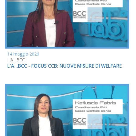
14 maggio 2026
L’A…BCC
L'A...BCC - FOCUS CCB: NUOVE MISURE DI WELFARE