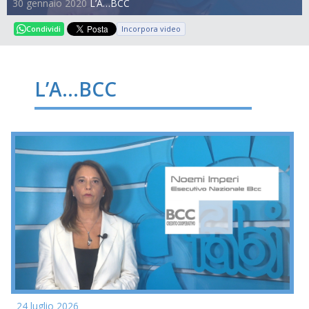
30 gennaio 2020
L’A…BCC
Incorpora video
Condividi
L’A…BCC
24 luglio 2026