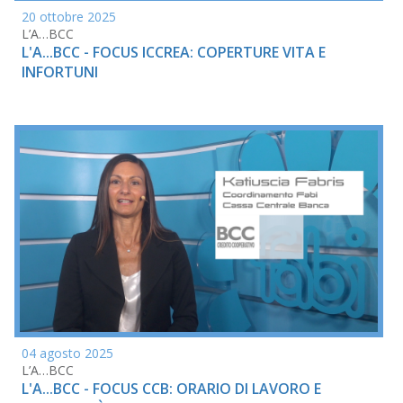
20 ottobre 2025
L’A…BCC
L'A...BCC - FOCUS ICCREA: COPERTURE VITA E
INFORTUNI
04 agosto 2025
L’A…BCC
L'A...BCC - FOCUS CCB: ORARIO DI LAVORO E