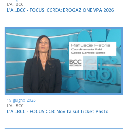
L’A…BCC
L'A...BCC - FOCUS ICCREA: EROGAZIONE VPA 2026
19 giugno 2026
L’A…BCC
L'A...BCC - FOCUS CCB: Novità sul Ticket Pasto