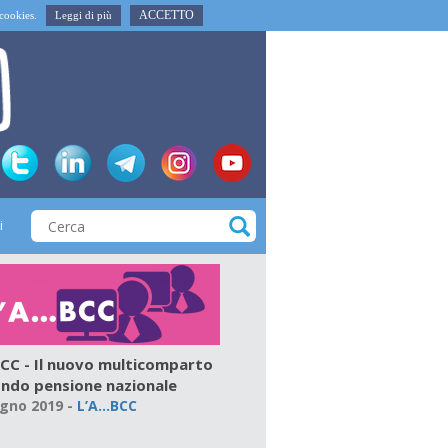
ACCETTO
i cookies.
Leggi di più
i
.BCC - Il nuovo multicomparto
ondo pensione nazionale
ugno 2019
-
L’A…BCC