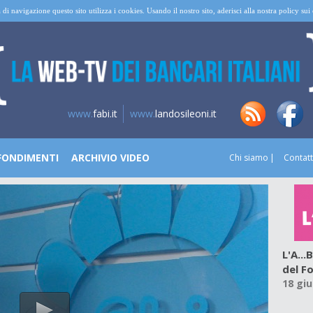
 di navigazione questo sito utilizza i cookies. Usando il nostro sito, aderisci alla nostra policy su
www.
fabi.it
www.
landosileoni.it
FONDIMENTI
ARCHIVIO VIDEO
Chi siamo
Contatt
L'A..
del F
18 gi