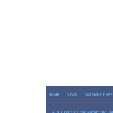
HOME
NEWS
RUBRICHE E AP
F. A. B. I. Federazione Autonoma Ban