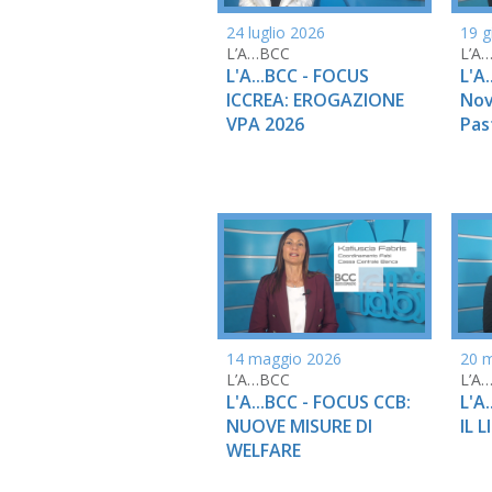
24 luglio 2026
19 g
L’A…BCC
L’A
L'A...BCC - FOCUS
L'A
ICCREA: EROGAZIONE
Nov
VPA 2026
Pas
14 maggio 2026
20 
L’A…BCC
L’A
L'A...BCC - FOCUS CCB:
L'A
NUOVE MISURE DI
IL 
WELFARE