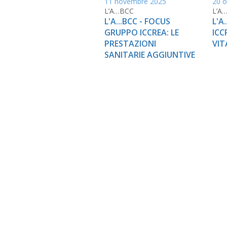
11 novembre 2025
20 o
L’A…BCC
L’A
L'A...BCC - FOCUS
L'A
GRUPPO ICCREA: LE
ICC
PRESTAZIONI
VIT
SANITARIE AGGIUNTIVE