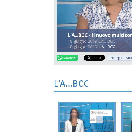
L'A...BCC - Il nuovo multi
18 giugno 2019 L’A…BCC
18 giugno 2019
L’A…BCC
Incorpora vid
Condividi
L’A…BCC