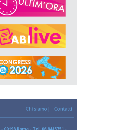
Chi siamo
Contatti
 - 00198 Roma - Tel. 06 8415751 -